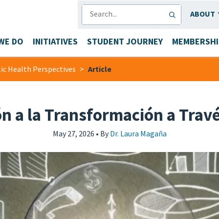
SEARCH
ABOUT
WE DO
INITIATIVES
STUDENT JOURNEY
MEMBERSHI
ic Health Perspectives
>
Article
ón a la Transformación a Travé
May 27, 2026 • By
Dr. Laura Magaña